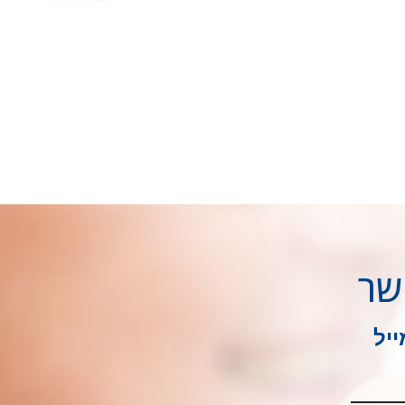
שר
יל