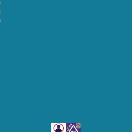
ה
ה
ב