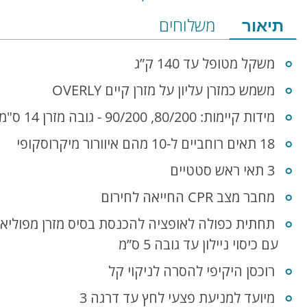
מידע
תיאור
משלוחים
על
משקל מטופל עד 140 ק”ג
המוצר
משמש כמזרן עליון על מזרן קיים OVERLY
הכולל
מידות קיימות: 80/200, 90/200 - גובה מזרן 14 ס"מ
תיאור,
18 תאים רוחביים ל-10 מהם איוורור מיקרוסקופי
מפרט
3 תאי ראש סטטיים
ומשלוחים
מחבר מצב CPR החייאה לחירום
תחתית כפולה לאופציה להכנסת בסיס מזרן מפוליאו
עם כיסוי ניילון עד גובה 5 ס”מ
רוכסן היקיפי להסרה לניקוי קל
מיועד למניעת פצעי לחץ עד דרגה 3