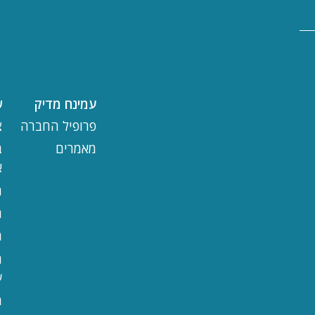
עמינח מדיק
ש
פרופיל החברה
צ
מאמרים
ב
א
ת
ת
מ
ה
ע
מ