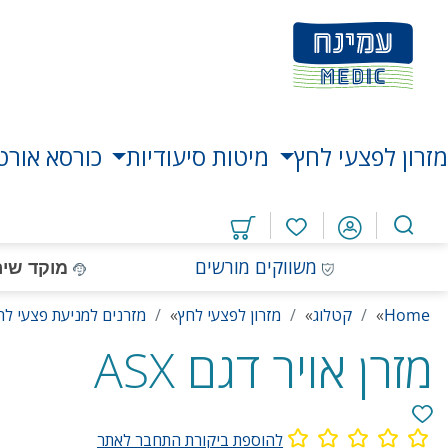
דלג
דלג
דלג
דלג
לאזור
לרכיב
לתפריט
לתחתית
תוכן
ראשי
חיפוש
העמוד
מרכזי
מזרון לפצעי לחץ
מיטות סיעודיות
כורסא אורט
מוצרים
במועדפים
משווקים מורשים
מוקד שיר
Home
»
קטלוג
»
מזרון לפצעי לחץ
»
מזרנים למניעת פצעי לח
מזרן אויר דגם ASX
להוספת ביקורת התחבר לאתר