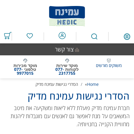
דלג
דלג
דלג
דלג
לאזור
לרכיב
לתפריט
לתחתית
תוכן
ראשי
חיפוש
העמוד
מרכזי
מוצרים
במועדפים
צור קשר
משווקים מורשים
מוקד שירות
מוקד מכירות
לקוחות
077-
טלפוני
077-
9977015
2317755
Home
»
הסדרי נגישות עמינח מדיק
הסדרי נגישות עמינח מדיק
חברת עמינח מדיק פועלת ללא ליאות ומשקיעה את מיטב
המשאבים על מנת לאפשר גם לאנשים עם מוגבלות ליהנות
מחוויית הקנייה בחנויותיה.