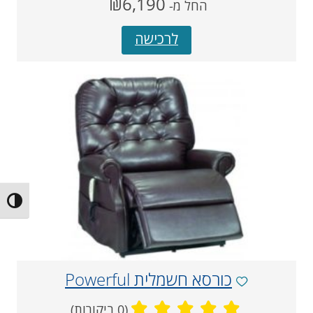
מחיר
₪6,190
החל מ-
‏
נוכחי
לרכישה
הפעל/כ
כורסא חשמלית Powerful
(0 ביקורות)