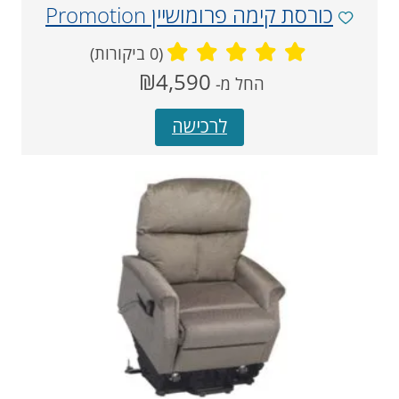
כורסת קימה פרומושיין Promotion
(0 ביקורות)
מחיר
₪4,590
החל מ-
‏
נוכחי
לרכישה