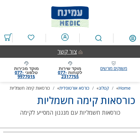
דלג
דלג
דלג
דלג
לאזור
לרכיב
לתפריט
לתחתית
תוכן
ראשי
חיפוש
העמוד
מרכזי
מוצרים
במועדפים
צור קשר
משווקים מורשים
מוקד שירות
מוקד מכירות
לקוחות
077-
טלפוני
077-
9977015
2317755
Home
»
קטלוג
»
כורסא אורטופדית
»
כורסאות קימה חשמליות
כורסאות קימה חשמליות
כורסאות חשמליות עם מנגנון המסייע לקימה