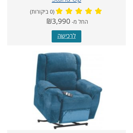
(0 ביקורות)
מחיר
₪3,990
החל מ-
‏
נוכחי
לרכישה