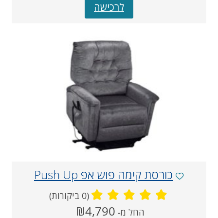
לרכישה
כורסת קימה פוש אפ Push Up
(0 ביקורות)
מחיר
₪4,790
החל מ-
‏