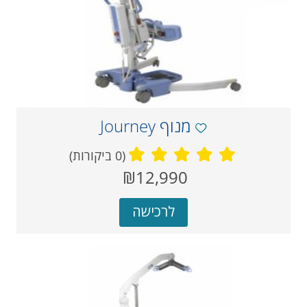
מנוף Journey
(0 ביקורות)
מחיר
₪12,990
‏
נוכחי
לרכישה