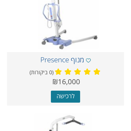
מנוף Presence
(0 ביקורות)
מחיר
₪16,000
‏
נוכחי
לרכישה