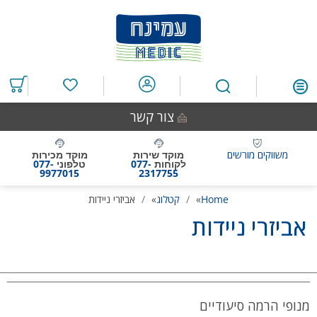
דלג
דלג
דלג
דלג
לאזור
לרכיב
לתפריט
לתחתית
תוכן
ראשי
חיפוש
העמוד
מרכזי
מוצרים
במועדפים
צור קשר
משווקים מורשים
מוקד שירות
מוקד מכירות
לקוחות
077-
טלפוני
077-
9977015
2317755
Home
»
קטלוג
»
אביזרי ניידות
אביזרי ניידות
מנופי הרמה סיעודיים