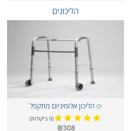
הליכונים
הליכון אלומיניום מתקפל
(0 ביקורות)
מחיר
₪308
‏