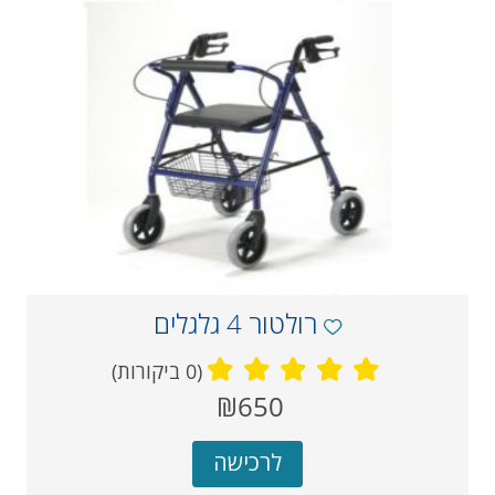
רולטור 4 גלגלים
(0 ביקורות)
מחיר
₪650
‏
נוכחי
לרכישה