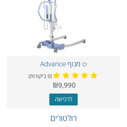
מנוף Advance
(0 ביקורות)
מחיר
₪9,990
‏
נוכחי
לרכישה
רולטורים