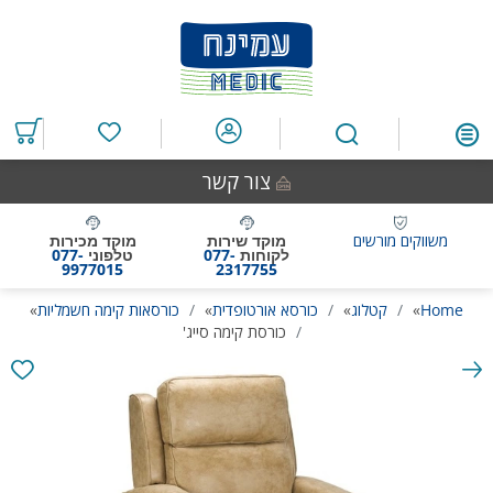
דלג
דלג
דלג
דלג
לאזור
לרכיב
לתפריט
לתחתית
תוכן
ראשי
חיפוש
העמוד
מרכזי
מוצרים
במועדפים
צור קשר
משווקים מורשים
מוקד שירות
מוקד מכירות
לקוחות
077-
טלפוני
077-
9977015
2317755
Home
»
קטלוג
»
כורסא אורטופדית
»
כורסאות קימה חשמליות
»
כורסת קימה סייג'
גלריית
תמונות
המוצר