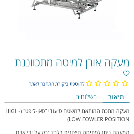
מעקה אורן למיטה מתכווננת
להוספת ביקורת התחבר לאתר
מידע
תיאור
משלוחים
על
מעקה מתכת המותאם למשטח סיעודי “סאן-ליפט” (HIGH-
המוצר
LOW FOWLER POSITION)
הכולל
המעקה ניתן לפתיחה חיצונית בלבד (רק על ידי אדם