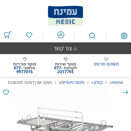
דלג
דלג
דלג
דלג
לאזור
לרכיב
לתפריט
לתחתית
תוכן
ראשי
חיפוש
העמוד
מרכזי
מוצרים
במועדפים
צור קשר
משווקים מורשים
מוקד שירות
מוקד מכירות
לקוחות
077-
טלפוני
077-
9977015
2317755
Home
»
קטלוג
»
מיטות סיעודיות
»
מעקה אורן למיטה מתכווננת
גלריית
תמונות
המוצר