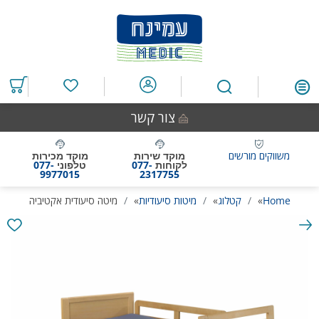
דלג
דלג
דלג
דלג
לאזור
לרכיב
לתפריט
לתחתית
תוכן
ראשי
חיפוש
העמוד
מרכזי
מוצרים
במועדפים
צור קשר
משווקים מורשים
מוקד שירות
מוקד מכירות
לקוחות
077-
טלפוני
077-
9977015
2317755
Home
»
קטלוג
»
מיטות סיעודיות
»
מיטה סיעודית אקטיביה
גלריית
תמונות
המוצר