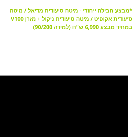
*מבצע חבילה ייחודי - מיטה סיעודית מדיאל / מיטה
סיעודית אקופיט / מיטה סיעודית ניקול + מזרן V100
במחיר מבצע 6,990 ש"ח (למידה 90/200)
סרטון
וידאו