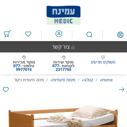
דלג
דלג
דלג
דלג
לאזור
לרכיב
לתפריט
לתחתית
תוכן
ראשי
חיפוש
העמוד
מרכזי
מוצרים
במועדפים
צור קשר
משווקים מורשים
מוקד שירות
מוקד מכירות
לקוחות
077-
טלפוני
077-
9977015
2317755
Home
»
קטלוג
»
מיטות סיעודיות
»
מיטה סיעודית ניקול
גלריית
תמונות
המוצר