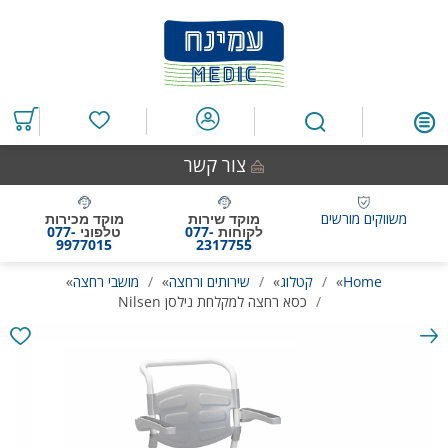
דלג
דלג
דלג
דלג
לאזור
לרכיב
לתפריט
לתחתית
תוכן
ראשי
חיפוש
העמוד
מרכזי
מוצרים
במועדפים
צור קשר
משווקים מורשים
מוקד שירות
מוקד מכירות
לקוחות
077-
טלפוני
077-
9977015
2317755
Home
»
קטלוג
»
שירותים ורחצה
»
מושבי רחצה
»
כסא רחצה למקלחת נילסן Nilsen
גלריית
תמונות
המוצר