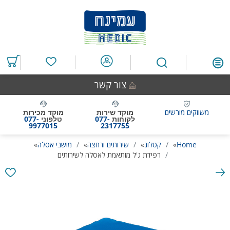
דלג
דלג
דלג
דלג
לאזור
לרכיב
לתפריט
לתחתית
תוכן
ראשי
חיפוש
העמוד
מרכזי
מוצרים
במועדפים
צור קשר
משווקים מורשים
מוקד שירות
מוקד מכירות
לקוחות
077-
טלפוני
077-
9977015
2317755
Home
»
קטלוג
»
שירותים ורחצה
»
מושבי אסלה
»
רפידת ג'ל מותאמת לאסלה לשירותים
גלריית
תמונות
המוצר