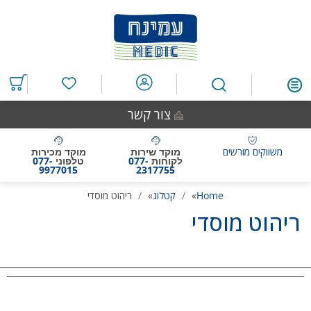
דלג
דלג
דלג
דלג
לאזור
לרכיב
לתפריט
לתחתית
תוכן
ראשי
חיפוש
העמוד
מרכזי
מוצרים
במועדפים
צור קשר
משווקים מורשים
מוקד שירות
מוקד מכירות
לקוחות
077-
טלפוני
077-
9977015
2317755
Home
»
קטלוג
»
ריהוט מוסדי
ריהוט מוסדי