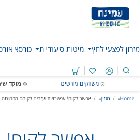
דלג
דלג
דלג
דלג
לאזור
לרכיב
לתפריט
לתחתית
תוכן
ראשי
חיפוש
העמוד
מרכזי
מזרון לפצעי לחץ
מיטות סיעודיות
כורסא אורט
מוצרים
במועדפים
משווקים מורשים
מוקד שיר
Home
»
מגזין
»
אפשר לקום! אפשרויות ועזרים לקימה מהמיטה
אפשר לקום! א